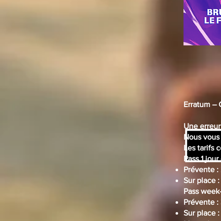
Erratum – C
Une erreur 
Nous vous 
Les tarifs 
Pass 1 jour
Prévente :
Sur place :
Pass week-
Prévente :
Sur place :