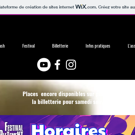
lateforme de création de sites internet
.com
. Créez votre site au
ash
Festival
Billetterie
Infos pratiques
L'as
Places encore disponibles sur place à
la billetterie pour samedi soir.