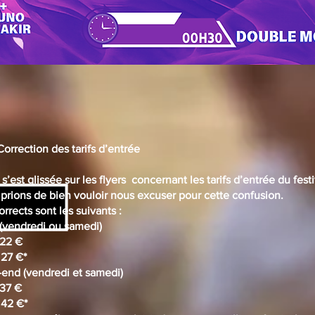
orrection des tarifs d’entrée
s’est glissée sur les flyers concernant les tarifs d’entrée du festi
prions de bien vouloir nous excuser pour cette confusion.
corrects sont les suivants :
 (vendredi ou samedi)
 22 €
 27 €*
end (vendredi et samedi)
 37 €
 42 €*