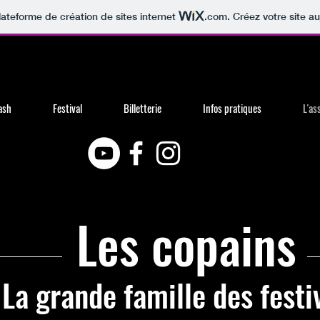
lateforme de création de sites internet
.com
. Créez votre site au
ash
Festival
Billetterie
Infos pratiques
L'as
Les copains
La grande famille des festi