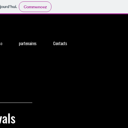
jourd'hui.
Commencez
so
partenaires
Contacts
vals